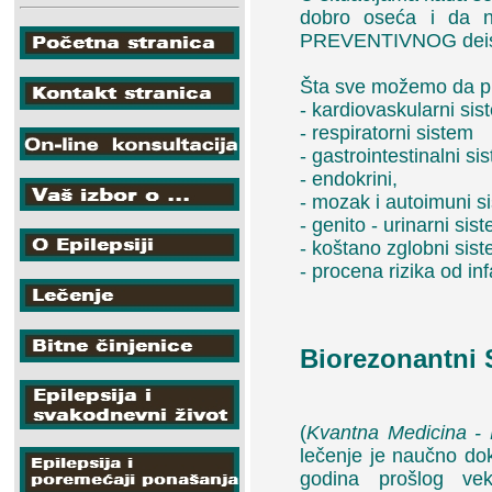
dobro oseća i da n
PREVENTIVNOG deis
Šta sve možemo da 
- kardiovaskularni sis
- respiratorni sistem
- gastrointestinalni si
- endokrini,
- mozak i autoimuni s
- genito - urinarni sis
- koštano zglobni sis
- procena rizika od in
Biorezonantni 
(
Kvantna Medicina -
lečenje je naučno do
godina prošlog vek