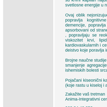
svetlosne energije u 
Ovaj oblik nejonizuj
popravlja kognitivn
demencije, popravlja 
apsorbovani od strane
, popravljaju se reol
viskozitet krvi, l
kardiovaskularnih i ce
deistvo koje poravlja 
Brojne naučne studije 
smanjenje agregacije
ishemiskih bolesti src
Pojačani kiseonični ka
(koje rastu u kiseloj i
Zakažite vaš tretman
Anima-Integrativni ce