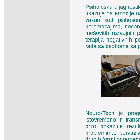
Psiholoska dijagnostik
ukazuje na emocije na 
važan kod psihosom
poremecajima, nesan
mešovitih razvojnih 
terapija negativnih 
rada sa osoboma sa ps
Neuro-Tech je progr
istovremeno ih transm
brzo pokazuje rezul
problemima, pervazi
drugih formi poremeća