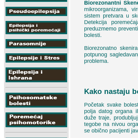
Biorezonantni Sken
mikroorganizama, vir
sistem pretvara u sk
Detekcija poremećaj
preduzmemo preventiv
bolesti.
Biorezonatno skenira
potpunog sagledavan
problema.
Kako nastaju bo
Početak svake boles
polja datog organa 
duže traje, produblju
tegobe na nivou orga
se obično pacijenti jav