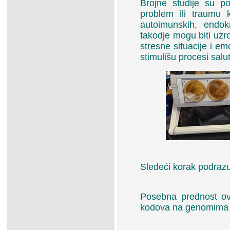
Brojne studije su p
problem ili traumu 
autoimunskih, endok
takodje mogu biti uzro
stresne situacije i em
stimulišu procesi sal
Sledeći korak podrazu
Posebna prednost ov
kodova na genomima k