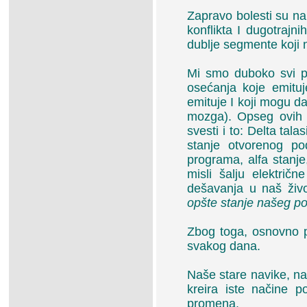
Zapravo bolesti su na
konflikta I dugotraj
dublje segmente koji n
Mi smo duboko svi p
osećanja koje emituj
emituje I koji mogu d
mozga). Opseg ovih 
svesti i to: Delta tala
stanje otvorenog po
programa, alfa stanj
misli šalju elektri
dešavanja u naš živo
opšte stanje našeg pos
Zbog toga, osnovno pi
svakog dana.
Naše stare navike, na
kreira iste načine p
promena.