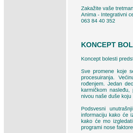
Zakažite vaše tretma
Anima - Integrativni c
063 84 40 352
KONCEPT BOL
Koncept bolesti preds
Sve promene koje se
procesuiranja. Veći
rođenjem. Jedan deo
karmičkom nasleđu, 
nivou naše duše koju
Podsvesni unutrašnj
informaciju kako će i
kako će mo izgledat
programi nose faktore