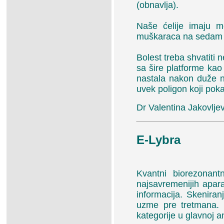
(obnavlja).
Naše ćelije imaju m
muškaraca na sedam 
Bolest treba shvatiti
sa šire platforme kao
nastala nakon duže 
uvek poligon koji pok
Dr Valentina Jakovljev
E-Lybra
Kvantni biorezonant
najsavremenijih apara
informacija. Skeniran
uzme pre tretmana. S
kategorije u glavnoj an