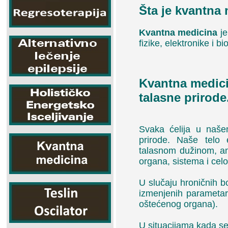
Šta je kvantna
Kvantna medicina
je
fizike, elektronike i b
Kvantna medicin
talasne prirode
Svaka ćelija u naše
prirode. Naše telo 
talasnom dužinom, a
organa, sistema i cel
U slučaju hroničnih b
izmenjenih parametar
oštećenog organa).
U situacijama kada se