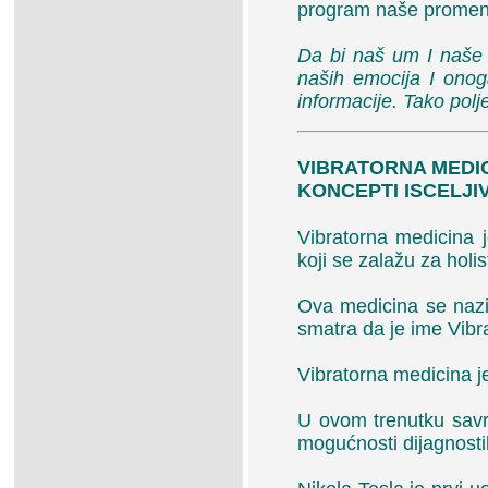
program naše promene
Da bi naš um I naše 
naših emocija I ono
informacije. Tako polj
VIBRATORNA MEDI
KONCEPTI ISCELJI
Vibratorna medicina 
koji se zalažu za holis
Ova medicina se nazi
smatra da je ime Vibr
Vibratorna medicina j
U ovom trenutku savr
mogućnosti dijagnostik