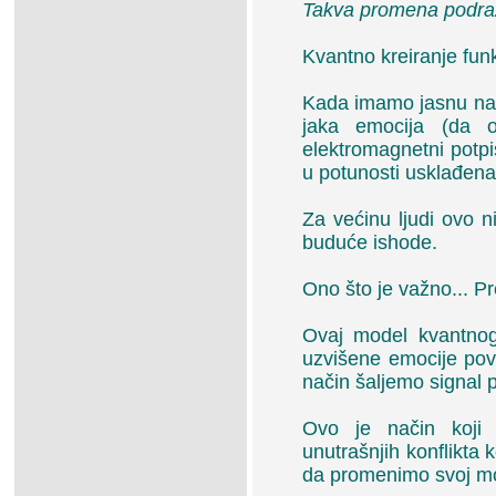
Takva promena podra
Kvantno kreiranje fun
Kada imamo jasnu name
jaka emocija (da 
elektromagnetni potpi
u potunosti usklađena
Za većinu ljudi ovo 
buduće ishode.
Ono što je važno... Pre
Ovaj model kvantnog
uzvišene emocije pov
način šaljemo signal p
Ovo je način koji 
unutrašnjih konflikta
da promenimo svoj moz