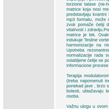
torzione talase (ne-h
matrice koja nosi me
predstavljaju kvantni
mp3 formatu, može se
zvuk pomaže ćeliji 
vitalnosti i zdravlju.
matrice je lek. Ova
indukuje Tesline vorte
harmonizacije na ni
Upotreba rezonantn
normalizacije rada s
oslabljene ćelije se 
informacione procese 
Terapija modulatoro
(treba napomenuti in
ponekad jave , brzo s
bolesti, ublažavaju b
osoba.
Važnu ulogu u ovom 